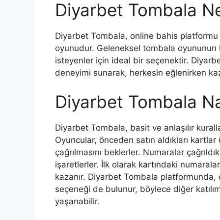
Diyarbet Tombala Ne
Diyarbet Tombala, online bahis platformu
oyunudur. Geleneksel tombala oyununun k
isteyenler için ideal bir seçenektir. Diyarb
deneyimi sunarak, herkesin eğlenirken ka
Diyarbet Tombala Na
Diyarbet Tombala, basit ve anlaşılır kurall
Oyuncular, önceden satın aldıkları kartlar 
çağrılmasını beklerler. Numaralar çağrıldı
işaretlerler. İlk olarak kartındaki numar
kazanır. Diyarbet Tombala platformunda,
seçeneği de bulunur, böylece diğer katılım
yaşanabilir.