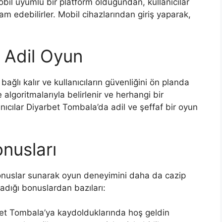
il uyumlu bir platform olduğundan, kullanıcılar
m edebilirler. Mobil cihazlarından giriş yaparak,
 Adil Oyun
ağlı kalır ve kullanıcıların güvenliğini ön planda
 algoritmalarıyla belirlenir ve herhangi bir
ıcılar Diyarbet Tombala’da adil ve şeffaf bir oyun
nusları
 bonuslar sunarak oyun deneyimini daha da cazip
ladığı bonuslardan bazıları:
bet Tombala’ya kaydolduklarında hoş geldin