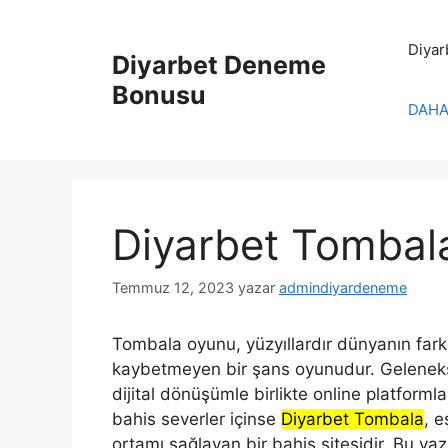
İçeriğe
atla
Diyar
Diyarbet Deneme
Bonusu
DAHA
Diyarbet Tombal
Temmuz 12, 2023
yazar
admindiyardeneme
Tombala oyunu, yüzyıllardır dünyanın farkl
kaybetmeyen bir şans oyunudur. Gelenek
dijital dönüşümle birlikte online platforml
bahis severler içinse
Diyarbet Tombala
, 
ortamı sağlayan bir bahis sitesidir. Bu y