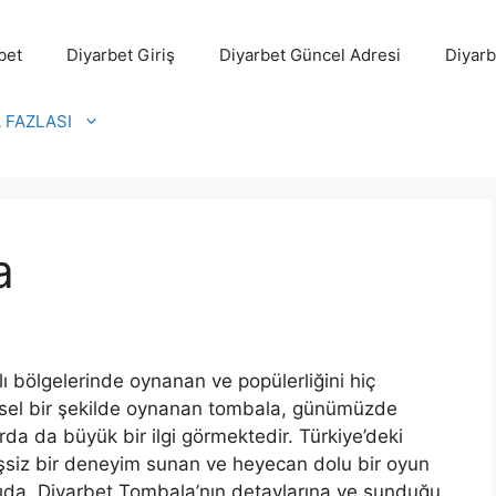
bet
Diyarbet Giriş
Diyarbet Güncel Adresi
Diyarb
 FAZLASI
a
ı bölgelerinde oynanan ve popülerliğini hiç
sel bir şekilde oynanan tombala, günümüzde
arda da büyük bir ilgi görmektedir. Türkiye’deki
eşsiz bir deneyim sunan ve heyecan dolu bir oyun
azıda, Diyarbet Tombala’nın detaylarına ve sunduğu