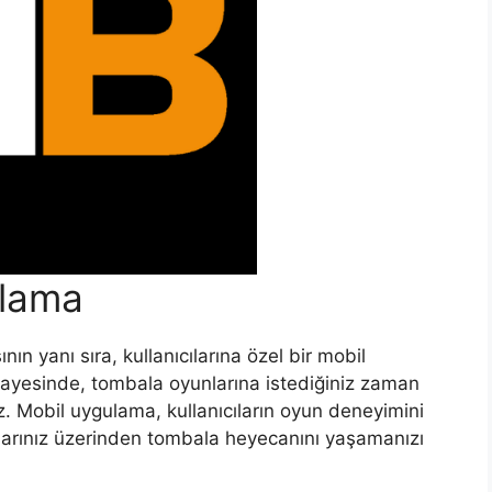
ulama
n yanı sıra, kullanıcılarına özel bir mobil
yesinde, tombala oyunlarına istediğiniz zaman
iz. Mobil uygulama, kullanıcıların oyun deneyimini
zlarınız üzerinden tombala heyecanını yaşamanızı