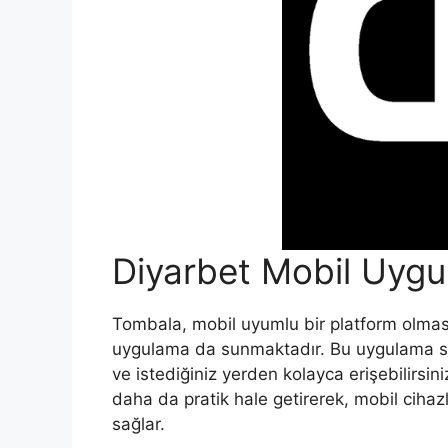
Diyarbet Mobil Uyg
Tombala, mobil uyumlu bir platform olmasını
uygulama da sunmaktadır. Bu uygulama sa
ve istediğiniz yerden kolayca erişebilirsin
daha da pratik hale getirerek, mobil ciha
sağlar.