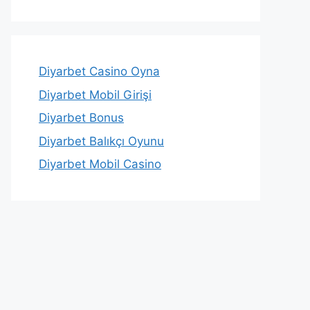
Diyarbet Casino Oyna
Diyarbet Mobil Girişi
Diyarbet Bonus
Diyarbet Balıkçı Oyunu
Diyarbet Mobil Casino