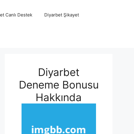
et Canlı Destek
Diyarbet Şikayet
Diyarbet
Deneme Bonusu
Hakkında