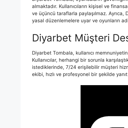
almaktadır. Kullanıcıların kişisel ve finansa
ve üçüncü taraflarla paylaşılmaz. Ayrıca, 
yasal düzenlemelere uyar ve oyunların adil
Diyarbet Müşteri De
Diyarbet Tombala, kullanıcı memnuniyetini
Kullanıcılar, herhangi bir sorunla karşılaş
istediklerinde, 7/24 erişilebilir müşteri hiz
ekibi, hızlı ve profesyonel bir şekilde yan