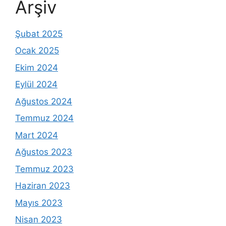
Arşiv
Şubat 2025
Ocak 2025
Ekim 2024
Eylül 2024
Ağustos 2024
Temmuz 2024
Mart 2024
Ağustos 2023
Temmuz 2023
Haziran 2023
Mayıs 2023
Nisan 2023