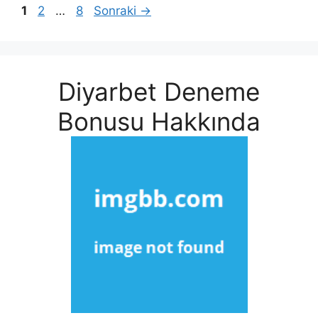
Sayfa
Sayfa
Sayfa
1
2
…
8
Sonraki
→
Diyarbet Deneme
Bonusu Hakkında