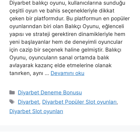
Diyarbet balıkçı oyunu, kullanıcılarına sunduğu
çeşitli oyun ve bahis seçenekleriyle dikkat
çeken bir platformdur. Bu platformun en popüler
oyunlarından biri olan Balıkçı Oyunu, eğlenceli
yapısı ve strateji gerektiren dinamikleriyle hem
yeni başlayanlar hem de deneyimli oyuncular
için cazip bir seçenek haline gelmiştir. Balıkçı
Oyunu, oyuncuların sanal ortamda balık
avlayarak kazanç elde etmelerine olanak
tanırken, aynı …
Devamını oku
Kategoriler
Diyarbet Deneme Bonusu
Etiketler
Diyarbet
,
Diyarbet Popüler Slot oyunları
,
Diyarbet Slot oyunları