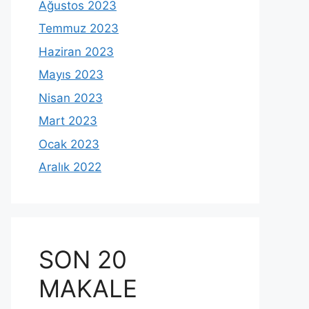
Ağustos 2023
Temmuz 2023
Haziran 2023
Mayıs 2023
Nisan 2023
Mart 2023
Ocak 2023
Aralık 2022
SON 20
MAKALE