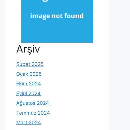
Arşiv
Şubat 2025
Ocak 2025
Ekim 2024
Eylül 2024
Ağustos 2024
Temmuz 2024
Mart 2024