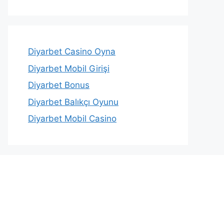
Diyarbet Casino Oyna
Diyarbet Mobil Girişi
Diyarbet Bonus
Diyarbet Balıkçı Oyunu
Diyarbet Mobil Casino